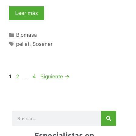
Leer más
Biomasa
pellet
,
Sosener
1
2
…
4
Siguiente
→
Especialistas en