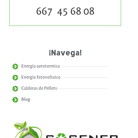
667 45 68 08
¡Navega!
Energía aerotermica
Energía fotovoltaica
Calderas de Pellets
Blog