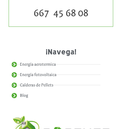
667 45 68 08
¡Navega!
Energía aerotermica
Energía fotovoltaica
Calderas de Pellets
Blog