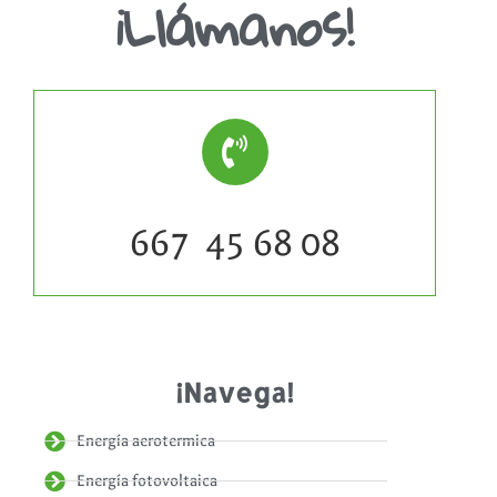
¡Llámanos!
667 45 68 08
¡Navega!
Energía aerotermica
Energía fotovoltaica