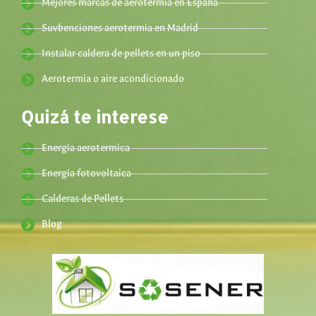
Mejores marcas de aerotermia en España
Suvbenciones aerotermia en Madrid
Instalar caldera de pellets en un piso
Aerotermia o aire acondicionado
Quizá te interese
Energía aerotermica
Energía fotovoltaica
Calderas de Pellets
Blog