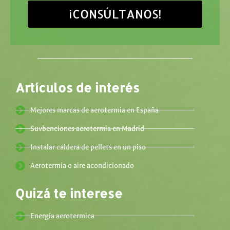
¡CONSÚLTANOS!
Artículos de interés
Mejores marcas de aerotermia en España
Suvbenciones aerotermia en Madrid
Instalar caldera de pellets en un piso
Aerotermia o aire acondicionado
Quizá te interese
Energía aerotermica