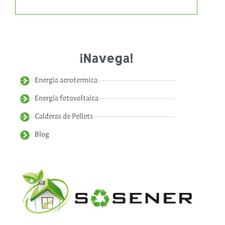
¡Navega!
Energía aerotermica
Energía fotovoltaica
Calderas de Pellets
Blog