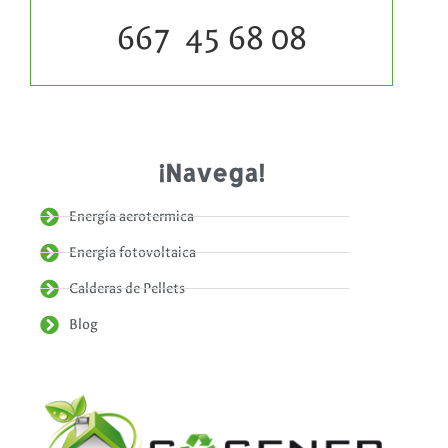
667 45 68 08
¡Navega!
Energía aerotermica
Energía fotovoltaica
Calderas de Pellets
Blog