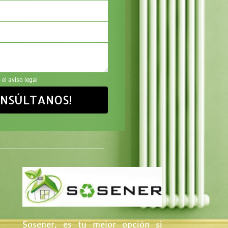
 el aviso legal
ONSÚLTANOS!
Sosener, es tu mejor opción si