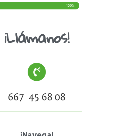
100%
¡Llámanos!
667 45 68 08
¡Navega!