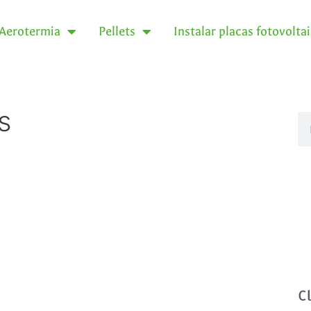
Aerotermia
Pellets
Instalar placas fotovolta
s
C