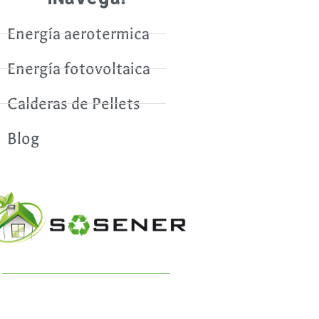
Energía aerotermica
Energía fotovoltaica
Calderas de Pellets
Blog