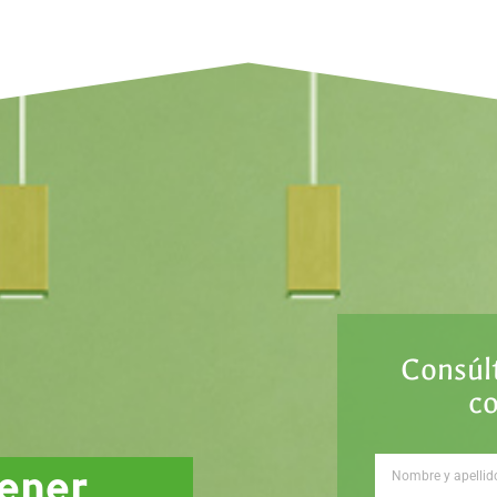
Consúl
c
sener