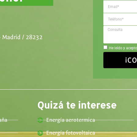
- Madrid / 28232
He leído y acepto
¡C
Quizá te interese
aña
Energía aerotermica
Energía fotovoltaica