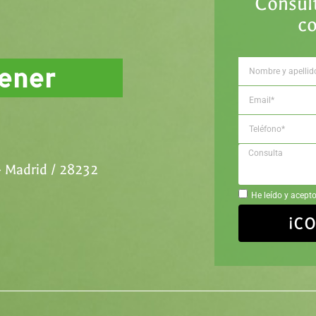
Consúl
c
sener
- Madrid / 28232
He leído y acepto
¡C