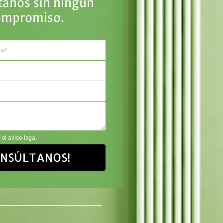
tanos sin ningún
ompromiso.
 el aviso legal
ONSÚLTANOS!