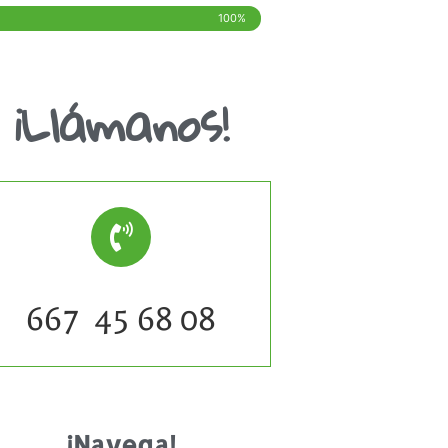
100%
¡Llámanos!
667 45 68 08
¡Navega!