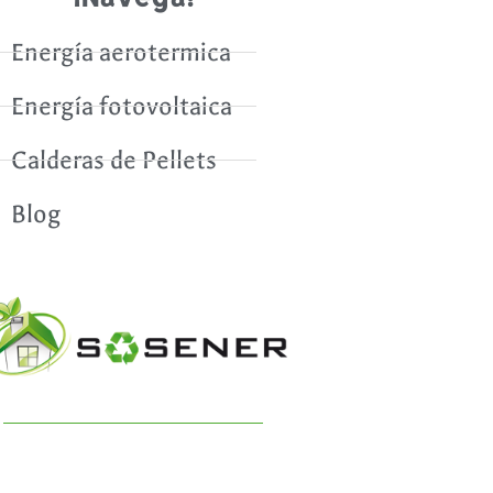
Energía aerotermica
Energía fotovoltaica
Calderas de Pellets
Blog