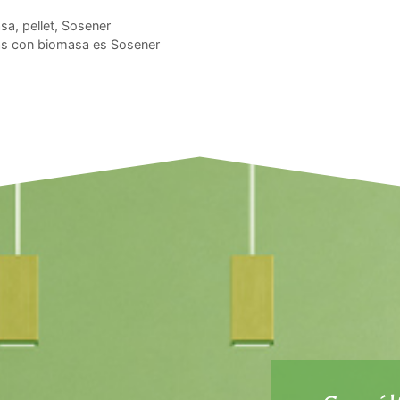
asa
,
pellet
,
Sosener
ras con biomasa es Sosener