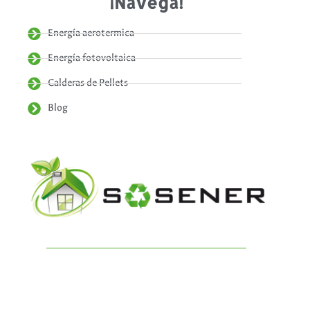
¡Navega!
Energía aerotermica
Energía fotovoltaica
Calderas de Pellets
Blog