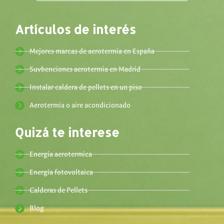
Artículos de interés
Mejores marcas de aerotermia en España
Suvbenciones aerotermia en Madrid
Instalar caldera de pellets en un piso
Aerotermia o aire acondicionado
Quizá te interese
Energía aerotermica
Energía fotovoltaica
Calderas de Pellets
Blog