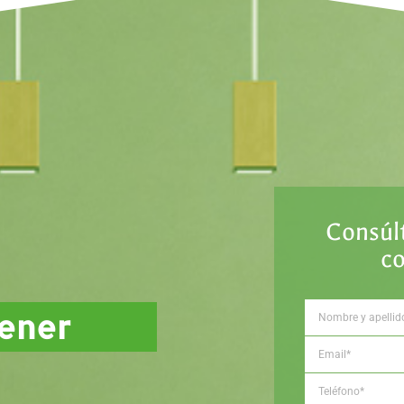
Consúl
c
sener