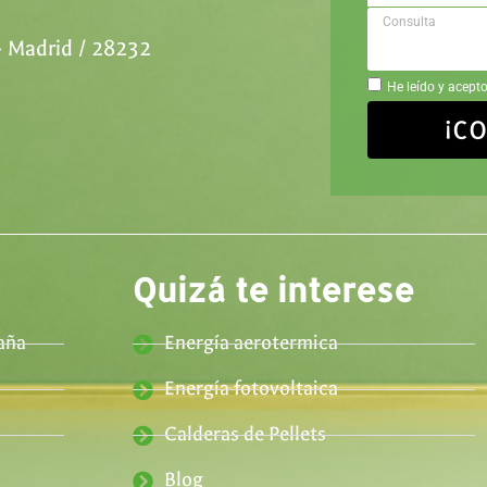
- Madrid / 28232
He leído y acepto
¡C
Quizá te interese
aña
Energía aerotermica
Energía fotovoltaica
Calderas de Pellets
Blog