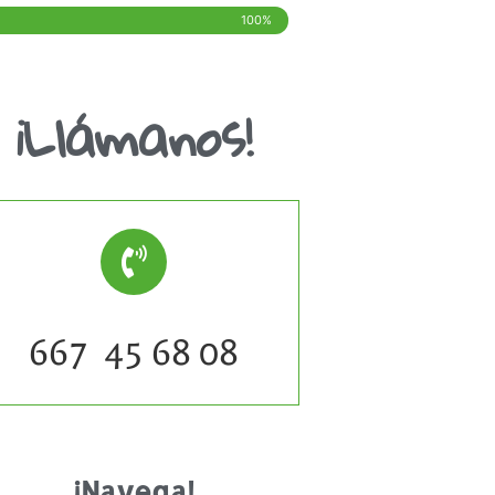
100%
¡Llámanos!
667 45 68 08
¡Navega!