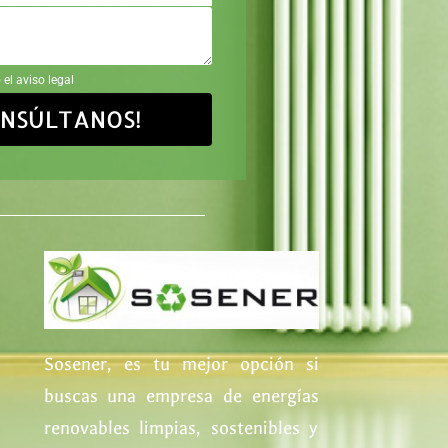
 el aviso legal
ONSÚLTANOS!
Sosener, es tu mejor opción si
buscas una empresa de energías
renovables limpias, sostenibles y