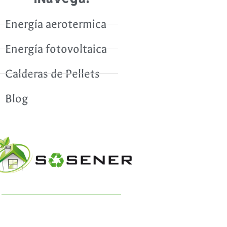
Energía aerotermica
Energía fotovoltaica
Calderas de Pellets
Blog