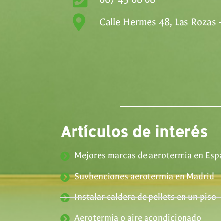
Calle Hermes 48, Las Rozas 
Artículos de interés
Mejores marcas de aerotermia en Esp
Suvbenciones aerotermia en Madrid
Instalar caldera de pellets en un piso
Aerotermia o aire acondicionado