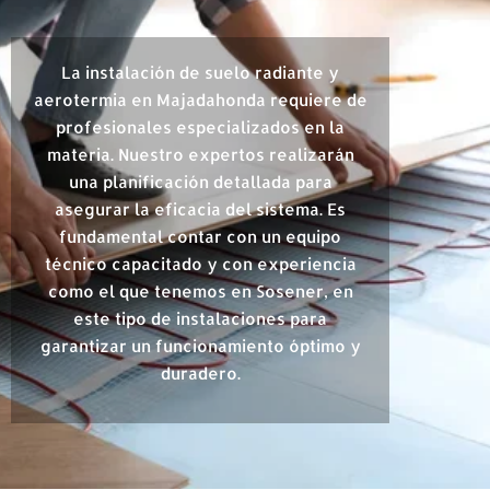
La instalación de suelo radiante y
aerotermia en Majadahonda requiere de
profesionales especializados en la
materia. Nuestro expertos realizarán
una planificación detallada para
asegurar la eficacia del sistema. Es
fundamental contar con un equipo
técnico capacitado y con experiencia
como el que tenemos en Sosener, en
este tipo de instalaciones para
garantizar un funcionamiento óptimo y
duradero.