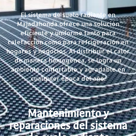
El sistema de suelo radiante en
Majadahonda ofrece una solución
eficiente y uniforme tanto para
calefacción como para refrigeración en
hogares y negocios. Al distribuir el calor
de manera homogénea, se logra un
ambiente confortable y agradable en
cualquier época del año.
Mantenimiento y
reparaciones del sistema