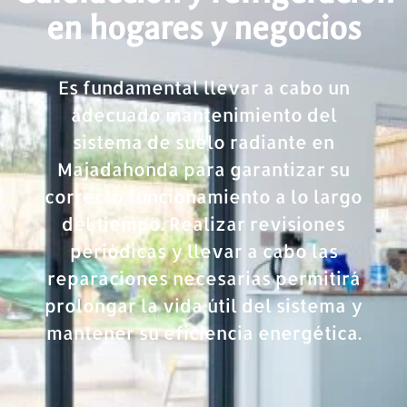
en hogares y negocios
Es fundamental llevar a cabo un
adecuado mantenimiento del
sistema de suelo radiante en
Majadahonda para garantizar su
correcto funcionamiento a lo largo
del tiempo. Realizar revisiones
periódicas y llevar a cabo las
reparaciones necesarias permitirá
prolongar la vida útil del sistema y
mantener su eficiencia energética.