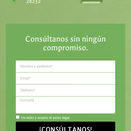
28232
Consúltanos sin ningún
compromiso.
He leído y acepto el aviso legal
¡CONSÚLTANOS!