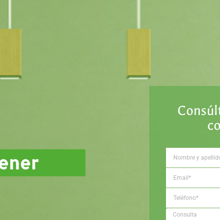
Consúl
c
sener