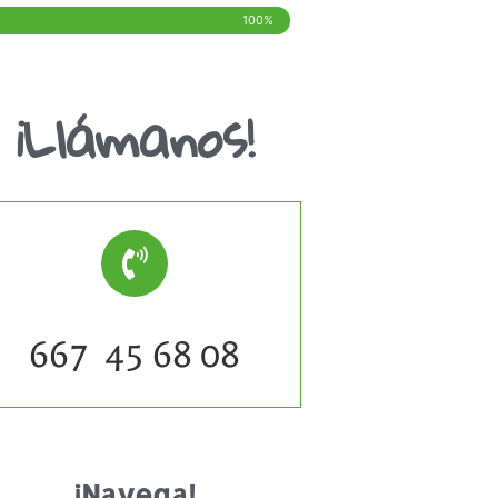
100%
¡Llámanos!
667 45 68 08
¡Navega!