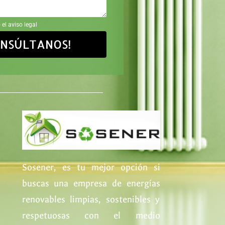
 el aviso legal
ONSÚLTANOS!
Sosener, es tu mejor opción si
buscas una empresa de energías
renovables limpias, sostenibles y
respetuosas con el medio