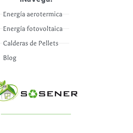
Energía aerotermica
Energía fotovoltaica
Calderas de Pellets
Blog