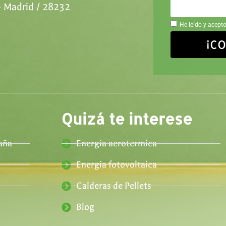
- Madrid / 28232
He leído y acepto
¡C
Quizá te interese
aña
Energía aerotermica
Energía fotovoltaica
Calderas de Pellets
Blog