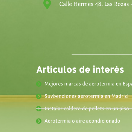
Calle Hermes 48, Las Rozas 
Artículos de interés
Mejores marcas de aerotermia en Esp
Suvbenciones aerotermia en Madrid
Instalar caldera de pellets en un piso
Aerotermia o aire acondicionado