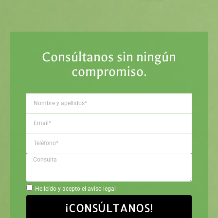
Consúltanos sin ningún
compromiso.
He leído y acepto el aviso legal
¡CONSÚLTANOS!