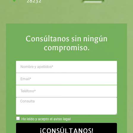
28232
Consúltanos sin ningún
compromiso.
He leído y acepto el aviso legal
¡CONSÚLTANOS!